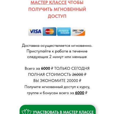
МАСТЕР КЛАССЕ
ЧТОБЫ
ПОЛУЧИТЬ МГНОВЕННЫЙ
ДОСТУП
Доставка осуществляется мгновенно.
Приступайте к работе в течение
следующих 2 минут или меньше
Всего за
6000
₽ ТОЛЬКО СЕГОДНЯ
комп текст 709
ПОЛНАЯ СТОИМОСТЬ
26000
₽
ВЫ ЭКОНОМИТЕ 20000 ₽
планш 685
Получите мгновенный доступ к курсу,
планш 560
группе и бонусам всего за
6000
₽
тел леж 463
тел 302
УЧАСТВОВАТЬ В МАСТЕР КЛАССЕ