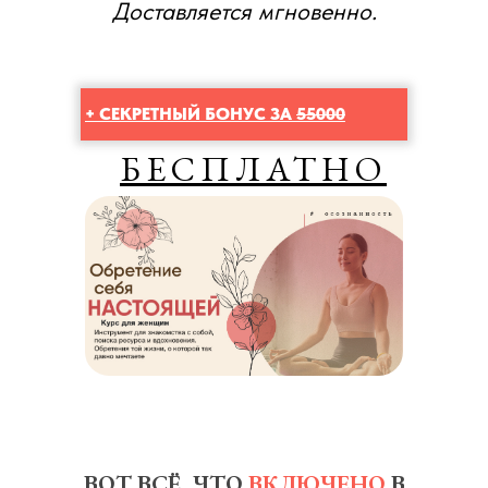
Доставляется мгновенно.
+ СЕКРЕТНЫЙ БОНУС ЗА
55000
БЕСПЛАТНО
комп текст 709
планш 700
планш 560
тел леж 466
тел 302
ВОТ ВСЁ, ЧТО
ВКЛЮЧЕНО
В