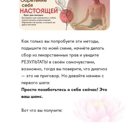
Как только вы попробуете эти методы,
подышите по моей схеме, начнёте делать
сбор из лекарственных трав и увидите
комп текст 709
РЕЗУЛЬТАТЫ в своём самочувствии,
планш 646
возможно, тогда вы поверите, что диагноз
— это не приговор. Но давайте начнем с
планш 560
первого шага:
тел леж 463
Просто позаботьтесь о себе сейчас! Это
тел 302
ваш шанс.
Вот что вы получите: